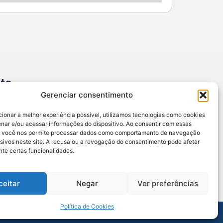
to
Gerenciar consentimento
@sertao24horas.com.br
.653.084/0001-44 / Central de Noticias
cionar a melhor experiência possível, utilizamos tecnologias como cookies
 Agreste
nar e/ou acessar informações do dispositivo. Ao consentir com essas
, você nos permite processar dados como comportamento de navegação
EÇO: RUA JOSE AMORIM 7A ANDAR 1, SANTANA
usivos neste site. A recusa ou a revogação do consentimento pode afetar
te certas funcionalidades.
ANEMA, ALAGOAS - BR
NSÁVEL: DAVI VALÕES (82) 99808-2367
ceitar
Negar
Ver preferências
Política de Cookies