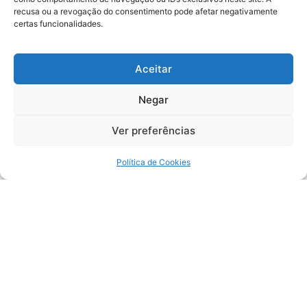
recusa ou a revogação do consentimento pode afetar negativamente
certas funcionalidades.
Aceitar
Negar
Ver preferências
Política de Cookies
Velório do advogado Edson
Magalhães está sendo no Memorial
OSACRE ,Bairro Camoxinga