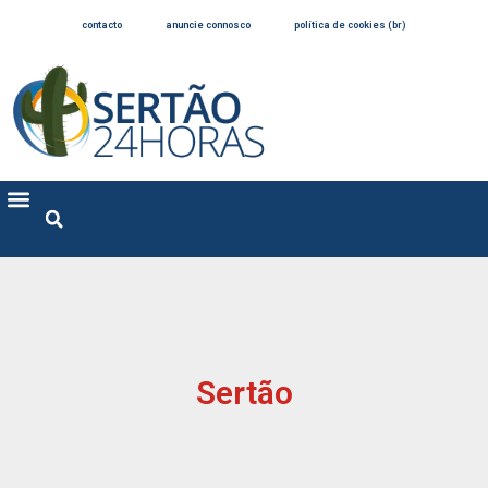
contacto
anuncie connosco
política de cookies (br)
Sertão