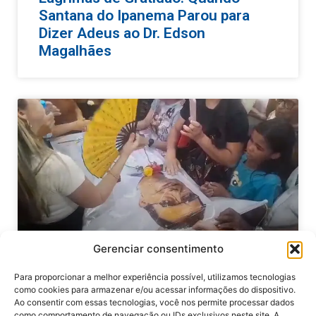
Santana do Ipanema Parou para
Dizer Adeus ao Dr. Edson
Magalhães
Gerenciar consentimento
Santana do Ipanema se despede de
Para proporcionar a melhor experiência possível, utilizamos tecnologias
como cookies para armazenar e/ou acessar informações do dispositivo.
Edson Magalhães: Um Legado de
Ao consentir com essas tecnologias, você nos permite processar dados
Cidadania e Amor ao Povo
como comportamento de navegação ou IDs exclusivos neste site. A