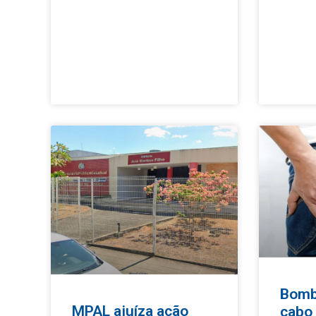
Bomb
MPAL ajuíza ação
cabo