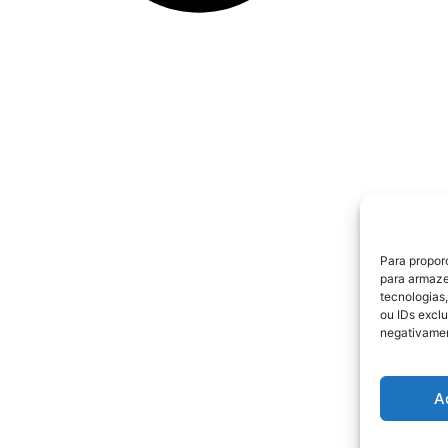
Para propor
para armaze
tecnologias
ou IDs excl
negativamen
A