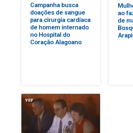
Campanha busca
Mulh
doações de sangue
ao f
para cirurgia cardíaca
de m
de homem internado
Bosq
no Hospital do
Arapi
Coração Alagoano