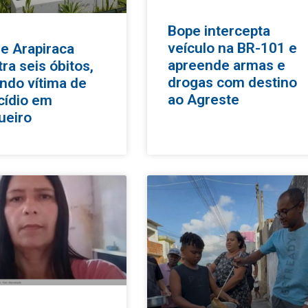
Bope intercepta
veículo na BR-101 e
e Arapiraca
apreende armas e
tra seis óbitos,
drogas com destino
indo vítima de
ao Agreste
cídio em
ueiro