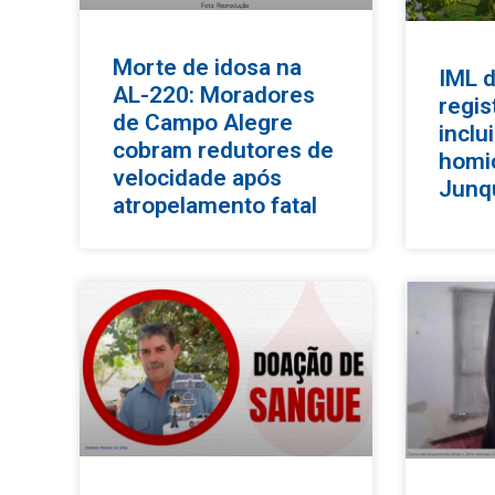
Morte de idosa na
IML d
AL-220: Moradores
regis
de Campo Alegre
inclu
cobram redutores de
homi
velocidade após
Junq
atropelamento fatal