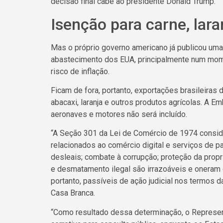
decisão final cabe ao presidente Donald Trump.
Isenção para carne, lar
Mas o próprio governo americano já publicou uma l
abastecimento dos EUA, principalmente num mome
risco de inflação.
Ficam de fora, portanto, exportações brasileiras 
abacaxi, laranja e outros produtos agrícolas. A 
aeronaves e motores não será incluído.
“A Seção 301 da Lei de Comércio de 1974 consider
relacionados ao comércio digital e serviços de pa
desleais; combate à corrupção; proteção da propr
e desmatamento ilegal são irrazoáveis ​​e onera
portanto, passíveis de ação judicial nos termos 
Casa Branca.
“Como resultado dessa determinação, o Represe