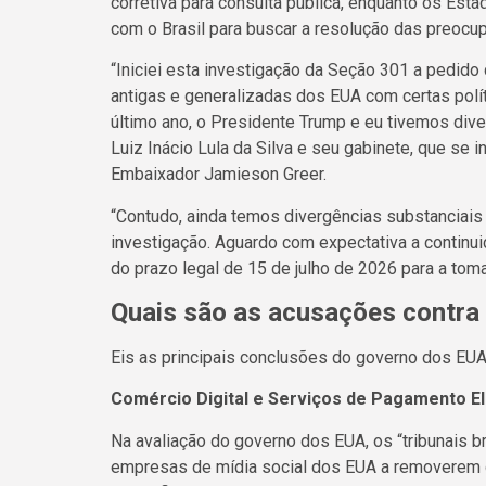
corretiva para consulta pública, enquanto os Est
com o Brasil para buscar a resolução das preocu
“Iniciei esta investigação da Seção 301 a pedid
antigas e generalizadas dos EUA com certas polít
último ano, o Presidente Trump e eu tivemos div
Luiz Inácio Lula da Silva e seu gabinete, que se 
Embaixador Jamieson Greer.
“Contudo, ainda temos divergências substanciais
investigação. Aguardo com expectativa a continu
do prazo legal de 15 de julho de 2026 para a tom
Quais são as acusações contra 
Eis as principais conclusões do governo dos EUA
Comércio Digital e Serviços de Pagamento El
Na avaliação do governo dos EUA, os “tribunais b
empresas de mídia social dos EUA a removerem 