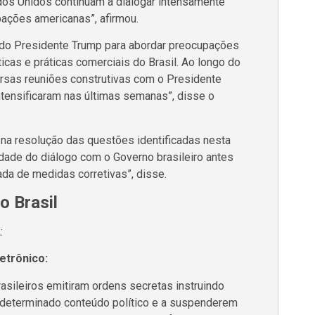
ados Unidos continuam a dialogar intensamente
pações americanas”, afirmou.
o do Presidente Trump para abordar preocupações
icas e práticas comerciais do Brasil. Ao longo do
ersas reuniões construtivas com o Presidente
intensificaram nas últimas semanas”, disse o
 na resolução das questões identificadas nesta
idade do diálogo com o Governo brasileiro antes
ada de medidas corretivas”, disse.
o Brasil
:
etrônico:
rasileiros emitiram ordens secretas instruindo
determinado conteúdo político e a suspenderem