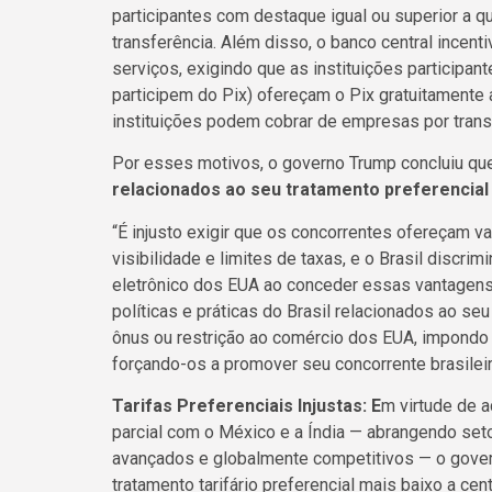
participantes com destaque igual ou superior a q
transferência. Além disso, o banco central incent
serviços, exigindo que as instituições participant
participem do Pix) ofereçam o Pix gratuitamente 
instituições podem cobrar de empresas por trans
Por esses motivos, o governo Trump concluiu que
relacionados ao seu tratamento preferencial a
“É injusto exigir que os concorrentes ofereçam v
visibilidade e limites de taxas, e o Brasil disc
eletrônico dos EUA ao conceder essas vantagens 
políticas e práticas do Brasil relacionados ao se
ônus ou restrição ao comércio dos EUA, impondo
forçando-os a promover seu concorrente brasile
Tarifas Preferenciais Injustas: E
m virtude de 
parcial com o México e a Índia — abrangendo set
avançados e globalmente competitivos — o gover
tratamento tarifário preferencial mais baixo a c