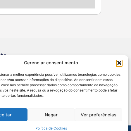
to
Gerenciar consentimento
@sertao24horas.com.br
.653.084/0001-44 / Central de Noticias
cionar a melhor experiência possível, utilizamos tecnologias como cookies
 Agreste
nar e/ou acessar informações do dispositivo. Ao consentir com essas
, você nos permite processar dados como comportamento de navegação
EÇO: RUA JOSE AMORIM 7A ANDAR 1, SANTANA
usivos neste site. A recusa ou a revogação do consentimento pode afetar
te certas funcionalidades.
ANEMA, ALAGOAS - BR
NSÁVEL: DAVI VALÕES (82) 99808-2367
ceitar
Negar
Ver preferências
Política de Cookies