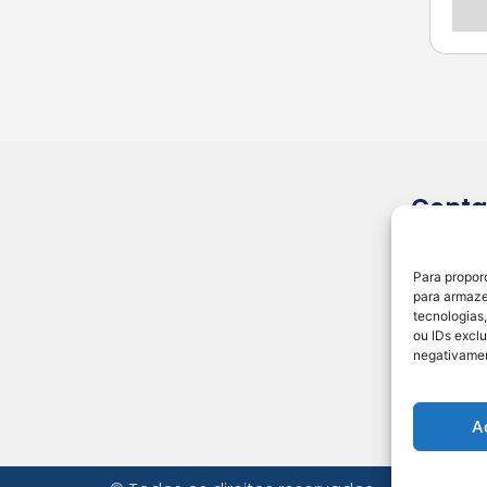
Conta
redacao
CNPJ: 29
Para propor
Sertão e
para armaze
tecnologias
ENDER
ou IDs excl
negativamen
DO IP
RESPO
A