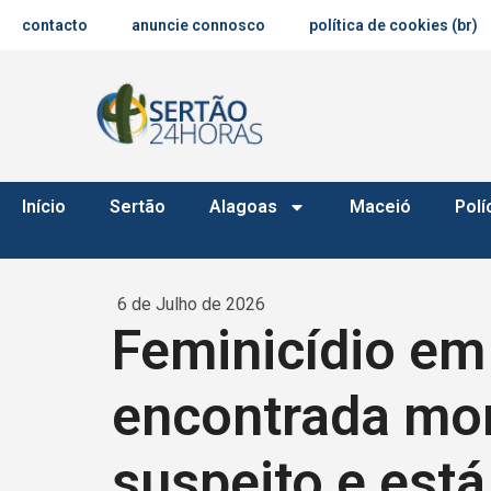
contacto
anuncie connosco
política de cookies (br)
Início
Sertão
Alagoas
Maceió
Polí
6 de Julho de 2026
Feminicídio em
encontrada mor
suspeito e está