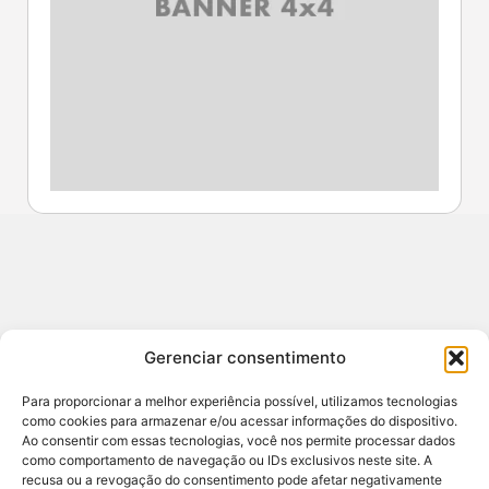
Contato
Gerenciar consentimento
redacao@sertao24horas.com.br
CNPJ: 29.653.084/0001-44 / Central de Noticias
Para proporcionar a melhor experiência possível, utilizamos tecnologias
Sertão e Agreste
como cookies para armazenar e/ou acessar informações do dispositivo.
Ao consentir com essas tecnologias, você nos permite processar dados
ENDEREÇO: RUA JOSE AMORIM 7A ANDAR 1,
como comportamento de navegação ou IDs exclusivos neste site. A
SANTANA DO IPANEMA, ALAGOAS - BR
recusa ou a revogação do consentimento pode afetar negativamente