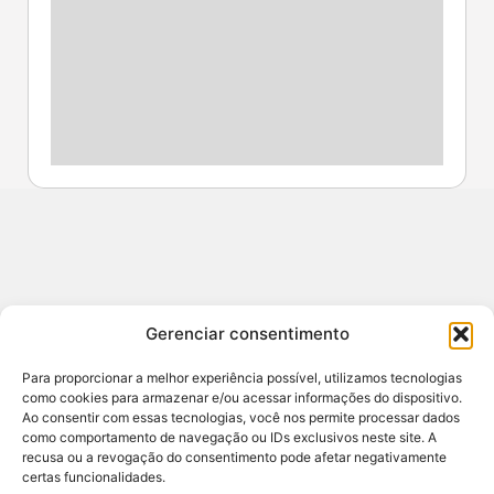
Contato
Gerenciar consentimento
redacao@sertao24horas.com.br
CNPJ: 29.653.084/0001-44 / Central de Noticias
Para proporcionar a melhor experiência possível, utilizamos tecnologias
Sertão e Agreste
como cookies para armazenar e/ou acessar informações do dispositivo.
Ao consentir com essas tecnologias, você nos permite processar dados
ENDEREÇO: RUA JOSE AMORIM 7A ANDAR 1,
como comportamento de navegação ou IDs exclusivos neste site. A
SANTANA DO IPANEMA, ALAGOAS - BR
recusa ou a revogação do consentimento pode afetar negativamente
certas funcionalidades.
RESPONSÁVEL: DAVI VALÕES (82) 99808-2367