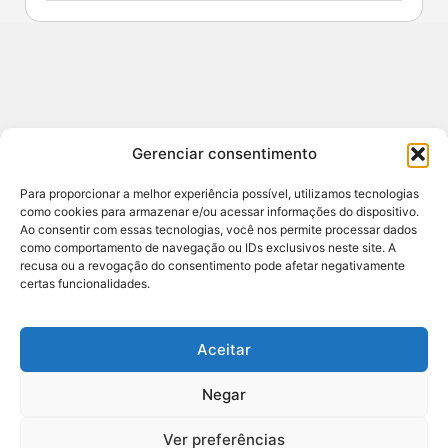
Contato
Gerenciar consentimento
redacao@sertao24horas.com.br
CNPJ: 29.653.084/0001-44 / Central de Noticias
Para proporcionar a melhor experiência possível, utilizamos tecnologias
Sertão e Agreste
como cookies para armazenar e/ou acessar informações do dispositivo.
Ao consentir com essas tecnologias, você nos permite processar dados
ENDEREÇO: RUA JOSE AMORIM 7A ANDAR 1,
como comportamento de navegação ou IDs exclusivos neste site. A
SANTANA DO IPANEMA, ALAGOAS - BR
recusa ou a revogação do consentimento pode afetar negativamente
certas funcionalidades.
RESPONSÁVEL: DAVI VALÕES (82) 99808-2367
Aceitar
Negar
Ver preferências