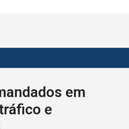
2 mandados em
ráfico e
s