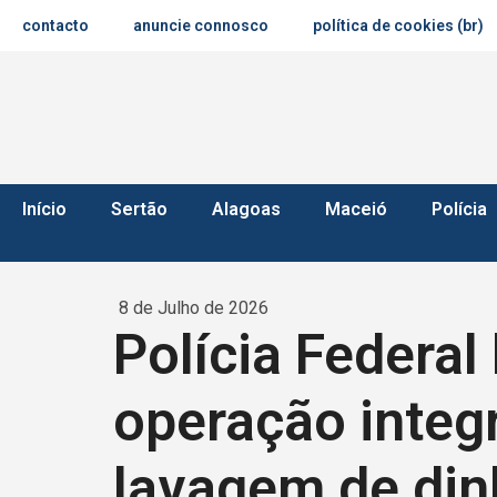
contacto
anuncie connosco
política de cookies (br)
Início
Sertão
Alagoas
Maceió
Polícia
8 de Julho de 2026
Polícia Federa
operação integ
lavagem de din