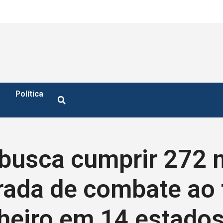
Política
l busca cumprir 27
rada de combate ao t
heiro em 14 estado