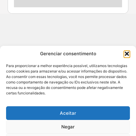
Contato
Gerenciar consentimento
redacao@sertao24horas.com.br
CNPJ: 29.653.084/0001-44 / Central de Noticias
Para proporcionar a melhor experiência possível, utilizamos tecnologias
Sertão e Agreste
como cookies para armazenar e/ou acessar informações do dispositivo.
Ao consentir com essas tecnologias, você nos permite processar dados
ENDEREÇO: RUA JOSE AMORIM 7A ANDAR 1,
como comportamento de navegação ou IDs exclusivos neste site. A
SANTANA DO IPANEMA, ALAGOAS - BR
recusa ou a revogação do consentimento pode afetar negativamente
certas funcionalidades.
RESPONSÁVEL: DAVI VALÕES (82) 99808-2367
Aceitar
Negar