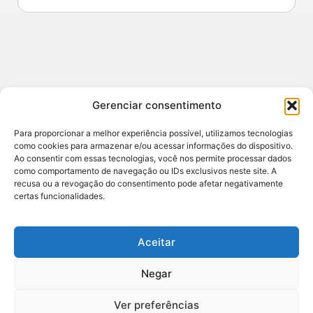
Contato
Gerenciar consentimento
redacao@sertao24horas.com.br
CNPJ: 29.653.084/0001-44 / Central de Noticias
Para proporcionar a melhor experiência possível, utilizamos tecnologias
Sertão e Agreste
como cookies para armazenar e/ou acessar informações do dispositivo.
Ao consentir com essas tecnologias, você nos permite processar dados
ENDEREÇO: RUA JOSE AMORIM 7A ANDAR 1,
como comportamento de navegação ou IDs exclusivos neste site. A
SANTANA DO IPANEMA, ALAGOAS - BR
recusa ou a revogação do consentimento pode afetar negativamente
certas funcionalidades.
RESPONSÁVEL: DAVI VALÕES (82) 99808-2367
Aceitar
Negar
Ver preferências