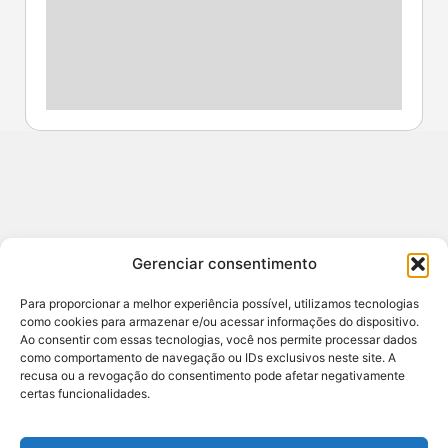
Contato
Gerenciar consentimento
redacao@sertao24horas.com.br
CNPJ: 29.653.084/0001-44 / Central de Noticias
Para proporcionar a melhor experiência possível, utilizamos tecnologias
Sertão e Agreste
como cookies para armazenar e/ou acessar informações do dispositivo.
Ao consentir com essas tecnologias, você nos permite processar dados
ENDEREÇO: RUA JOSE AMORIM 7A ANDAR 1,
como comportamento de navegação ou IDs exclusivos neste site. A
SANTANA DO IPANEMA, ALAGOAS - BR
recusa ou a revogação do consentimento pode afetar negativamente
certas funcionalidades.
RESPONSÁVEL: DAVI VALÕES (82) 99808-2367